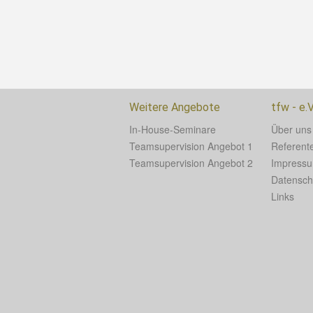
Weitere Angebote
tfw - e.V
In-House-Seminare
Über uns
Teamsupervision Angebot 1
Referent
Teamsupervision Angebot 2
Impress
Datensch
Links